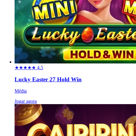
★★★★★
4.5
Lucky Easter 27 Hold Win
Média
Jogar agora