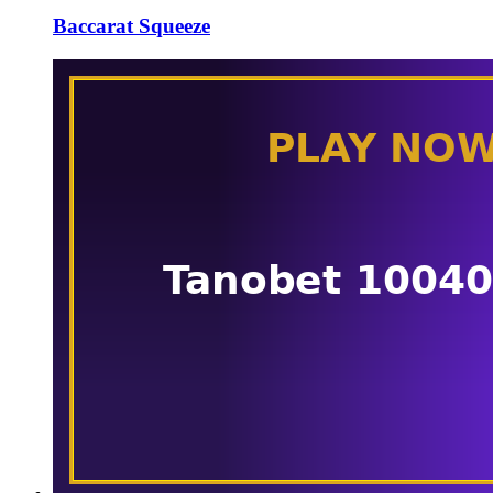
Baccarat Squeeze