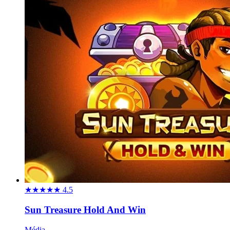
★★★★★
4.5
Sun Treasure Hold And Win
Média