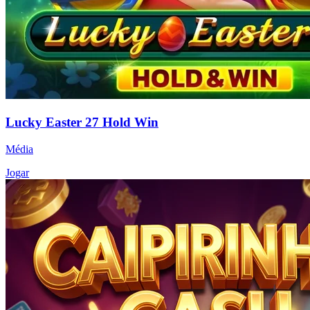
Lucky Easter 27 Hold Win
Média
Jogar