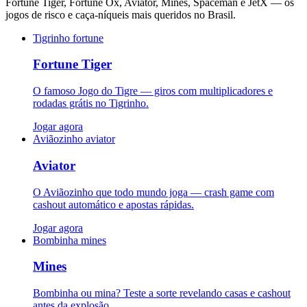
Fortune Tiger, Fortune Ox, Aviator, Mines, Spaceman e JetX — os
jogos de risco e caça-níqueis mais queridos no Brasil.
Tigrinho
fortune
Fortune Tiger
O famoso Jogo do Tigre — giros com multiplicadores e
rodadas grátis no Tigrinho.
Jogar agora
Aviãozinho
aviator
Aviator
O Aviãozinho que todo mundo joga — crash game com
cashout automático e apostas rápidas.
Jogar agora
Bombinha
mines
Mines
Bombinha ou mina? Teste a sorte revelando casas e cashout
antes da explosão.